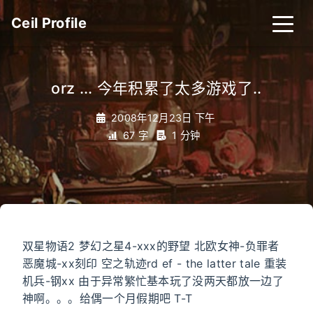
Ceil Profile
orz ... 今年积累了太多游戏了..
2008年12月23日 下午
67 字
1 分钟
双星物语2 梦幻之星4-xxx的野望 北欧女神-负罪者
恶魔城-xx刻印 空之轨迹rd ef - the latter tale 重装
机兵-钢xx 由于异常繁忙基本玩了没两天都放一边了
神啊。。。给偶一个月假期吧 T-T