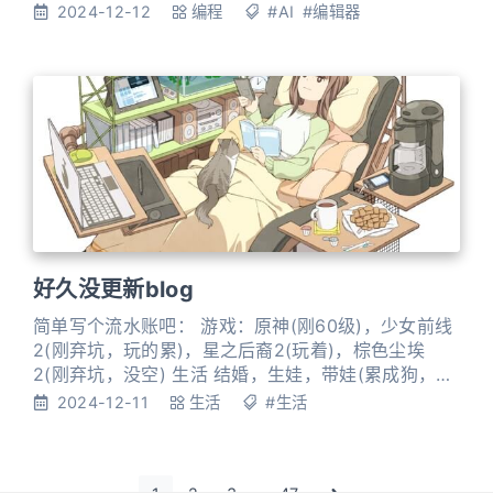
代码速度和质量直接起飞。很多时候把需求用文字写
2024-12-12
编程
#AI
#编辑器
好后，cursor刷刷写了几百行代码居然全是正确的。
什么option+K, option+L, composer…用起来简直都
是神器。 claude和cursor的组合实在太香了
好久没更新blog
简单写个流水账吧： 游戏：原神(刚60级)，少女前线
2(刚弃坑，玩的累)，星之后裔2(玩着)，棕色尘埃
2(刚弃坑，没空) 生活 结婚，生娃，带娃(累成狗，睡
觉都不够时间)，亲戚串门。 买了2套房子，老家房子
2024-12-11
生活
#生活
翻新。目前3套房子一起装修，用sketchup撸铝型材
搭各种家具柜子。买了一大堆工具，很爽，不愧为老
年人的乐高。 换了一台大车车赛那，长途出行装货必