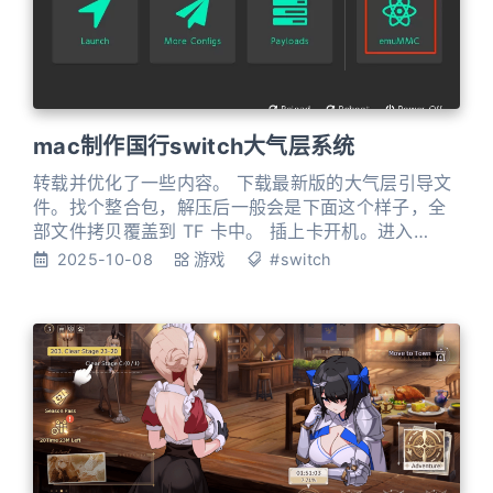
mac制作国行switch大气层系统
转载并优化了一些内容。 下载最新版的大气层引导文
件。找个整合包，解压后一般会是下面这个样子，全
部文件拷贝覆盖到 TF 卡中。 插上卡开机。进入
Hekate 启动页后，点右侧的 emuMMC。 点击
2025-10-08
游戏
#switch
Create emuMMC。 弹出的虚拟系统类型提示框，点
SD File。 耐心等待虚拟系统创建结束，然后点击右上
角 Close。 返回到虚拟系统管理页，左上此时已经