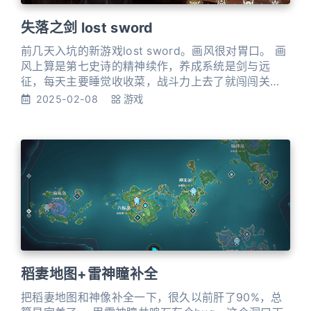
失落之剑 lost sword
前几天入坑的新游戏lost sword。画风很对胃口。 画
风上算是第七史诗的精神续作，养成系统是剑与远
征，每天主要睡觉收收菜，战斗力上去了就闯闯关，
挺休闲的模式。 目前玩了3天进度到23-18，主力是卤
2025-02-08
游戏
鸭，6s一下的小技能清小怪起飞。
稻妻地图+雷神瞳补全
把稻妻地图和神像补全一下，很久以前肝了90%，总