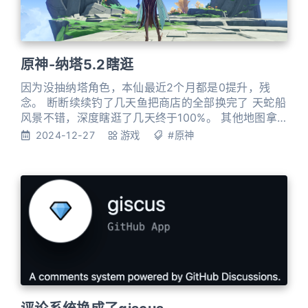
原神-纳塔5.2瞎逛
因为没抽纳塔角色，本仙最近2个月都是0提升，残
念。 断断续续钓了几天鱼把商店的全部换完了 天蛇船
风景不错，深度瞎逛了几天终于100%。 其他地图拿
寻宝仪逛了一遍，剩下的探索度就随缘了。
2024-12-27
游戏
#原神