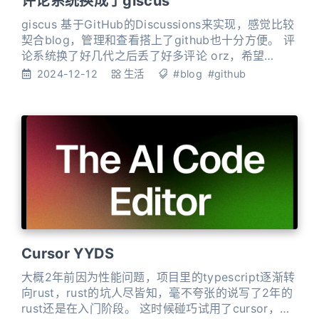
评论系统换成了giscus
giscus 基于GitHub的Discussions来实现，感觉比较
契合blog，管理和查看搭上了github也十分方便。 评
论系统换了好几代之后丢了好多评论 orz，希望
giscus能用长久点。
2024-12-12
生活
#blog
#github
Cursor YYDS
大概2年前因为性能问题，项目里的typescript逐渐转
向rust，rust的坑人尽皆知，毫不夸张的说写了2年的
rust还是在入门阶段。 这时候碰巧试用了cursor，写