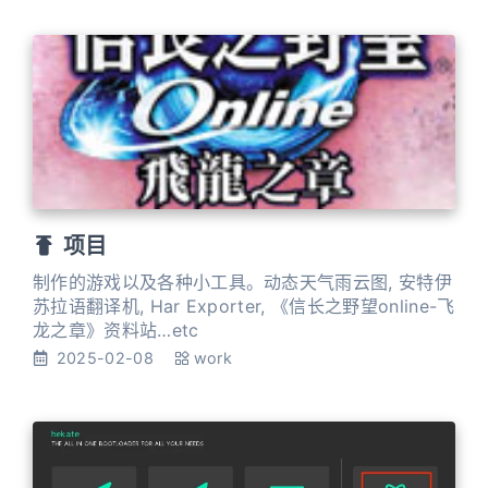
项目
制作的游戏以及各种小工具。动态天气雨云图, 安特伊
苏拉语翻译机, Har Exporter, 《信长之野望online-飞
龙之章》资料站…etc
2025-02-08
work