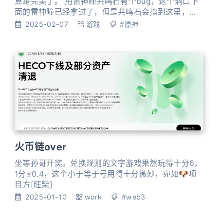
算是完美了。 用雷神瞳共鸣石有个bug，这个洞口下
面的雷神瞳已经拿过了，但是共鸣石会指到这里，后
来搜了一下才发现bug了，其实是附近的另外一个位
2025-02-07
游戏
#原神
置的神瞳的没拿。 后来大概在这下面的洞里拿到了，
over。 后面鹤观也有一个神瞳位置是标错的，附近找
找其他的位置就好了。orz
火币链over
坐等孙哥开奖。兑换规则的文字游戏果然玩得十分6，
1分≤0.4，这个小于等于号用得十分微妙，宛如🐶项
目方[旺柴]
2025-01-10
work
#web3